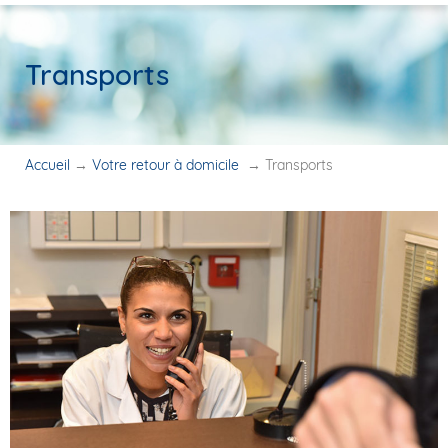
Transports
Accueil
→
Votre retour à domicile
→
Transports